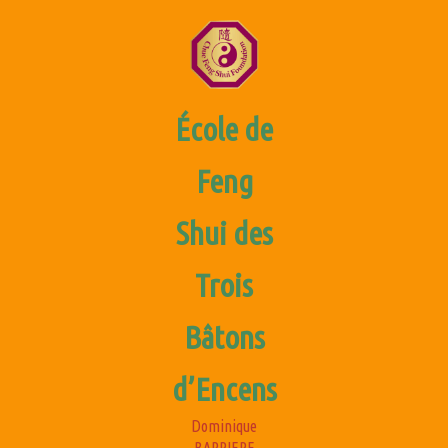
Aller
au
contenu
École de
Feng
Shui des
Trois
Ouvrir/fermer
le
Bâtons
menu
d’Encens
Dominique