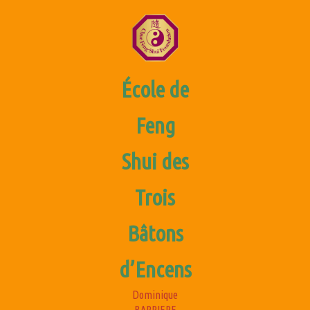
Aller
au
contenu
École de
Feng
Shui des
Trois
Ouvrir/fermer
le
Bâtons
menu
d’Encens
Dominique